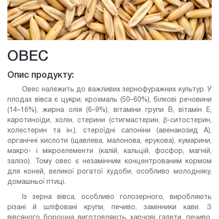
ОВЕС
Опис продукту:
Овес належить до важливих зернофуражних культур. У
плодах вівса є цукри, крохмаль (50–60%), білкові речовини
(14–16%), жирна олія (6–9%), вітаміни групи В, вітамін Е,
каротиноїди, холін, стерини (стигмастерин, β-ситостерин,
холестерин та ін.), стероїдні сапоніни (авенакозид А),
органічні кислоти (щавлева, малонова, ерукова), кумарини,
макро- і мікроелементи (калій, кальцій, фосфор, магній,
залізо). Тому овес є незамінним концентрованим кормом
для коней, великої рогатої худоби, особливо молодняку,
домашньої птиці.
Із зерна вівса, особливо голозерного, виробляють
різані й шліфовані крупи, печиво, замінники кави. З
вівсяного борошна виготовляють харчові галети, печиво,