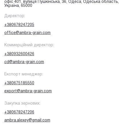
офіс 401, вулиця Пушкінська, 36, Одеса, Одеська область,
Україна, 65000
Директор:
+380678247205
office@ambra-grain.com
Коммерційний директор:
+380932600426
cd@ambra-grain.com
Експорт менеджер:
+380675185550
export@ambra-grain.com
Закупка зернових:
+380678247206
ambra.alexey@gmail.com